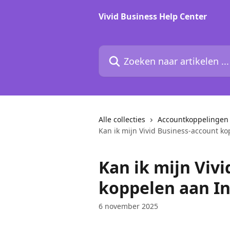
Naar de hoofdinhoud
Vivid Business Help Center
Zoeken naar artikelen ...
Alle collecties
Accountkoppelingen
Kan ik mijn Vivid Business-account k
Kan ik mijn Viv
koppelen aan I
6 november 2025