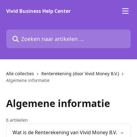
Naar de hoofdinhoud
Vivid Business Help Center
Zoeken naar artikelen ...
Alle collecties
Renterekening (door Vivid Money B.V.)
Algemene informatie
Algemene informatie
6 artikelen
Wat is de Renterekening van Vivid Money B.V.