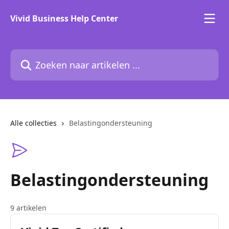
Naar de hoofdinhoud
Vivid Business Help Center
Zoeken naar artikelen ...
Alle collecties
Belastingondersteuning
Belastingondersteuning
9 artikelen