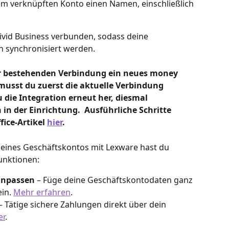
em verknüpften Konto einen Namen, einschließlich 
Vivid Business verbunden, sodass deine 
h synchronisiert werden.
er bestehenden Verbindung ein neues money 
usst du zuerst die aktuelle Verbindung 
 die Integration erneut her, diesmal 
 in der Einrichtung. 
Ausführliche Schritte 
ice-Artikel 
hier
.
deines Geschäftskontos mit Lexware hast du 
Funktionen:
anpassen
 – Füge deine Geschäftskontodaten ganz 
in. 
Mehr erfahren
.
 – Tätige sichere Zahlungen direkt über dein 
er
.