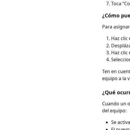
Toca “Con
¿Cómo pued
Para asignar
Haz clic 
Despláza
Haz clic
Seleccio
Ten en cuent
equipo a la v
¿Qué ocurr
Cuando un o
del equipo:
Se activ
El nuevo