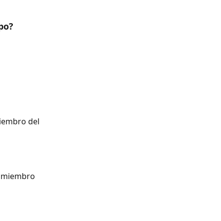
po?
iembro del 
o miembro 