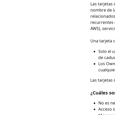
Las tarjetas
nombre de l
relacionados
recurrentes 
AWS), servicio
Una tarjeta 
Solo el 
de caduc
Los Owne
cualqui
Las tarjetas
¿Cuáles so
No es ne
Acceso s