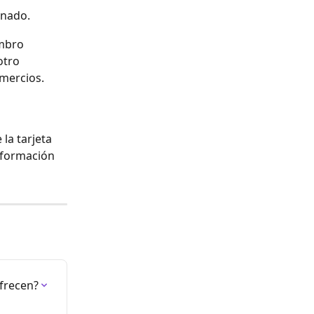
gnado.
mbro 
otro 
omercios.
la tarjeta 
nformación 
ofrecen?