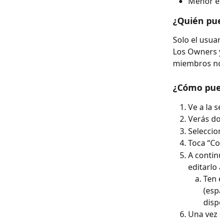
Menor es
¿Quién pue
Solo el usua
Los Owners y
miembros no
¿Cómo pue
Ve a la s
Verás do
Seleccio
Toca “Con
A contin
editarlo
Ten 
(esp
disp
Una vez 