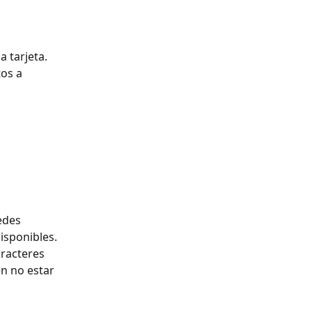
 tarjeta. 
os a 
edes 
isponibles.
aracteres 
n no estar 