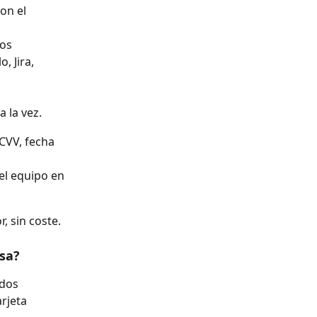
on el 
os 
 Jira, 
 la vez.
CVV, fecha 
el equipo en 
, sin coste.
esa?
ados
arjeta