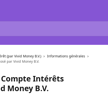
rêt (par Vivid Money B.V.)
Informations générales
osé par Vivid Money B.V.
e Compte Intérêts
id Money B.V.