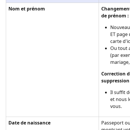
Nom et prénom
Changement 
de prénom :
Nouveau 
ET page 
carte d'i
Ou tout 
(par exem
mariage,
Correction d
suppression
Il suffit
et nous 
vous.
Date de naissance
Passeport ou
montrant vot